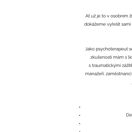
Ať už je to v osobním ž
dokážeme vyřešit sami č
Jako psychoterapeut se
zkušeností mám s li
s traumatickými zážitk
manažeři, zaměstnanci 
Dep