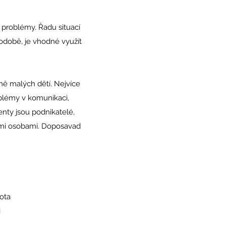
s problémy. Řadu situací
hodobě, je vhodné využít
mě malých dětí. Nejvíce
oblémy v komunikaci,
ienty jsou podnikatelé,
nými osobami. Doposavad
.
vota
i