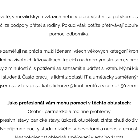
ivotě, v mezilidských vztazích nebo v práci, všichni se potýkáme 
i za podpory přátel a rodiny. Pokud však potíže přetrvávají dlou
pomoci odborníka.
 zaměřuji na práci s muži i ženami všech věkových kategorií kro
dmi na životních křižovatkách, trpících nadměrným stresem, s pr
y z minulostí či s potížemi se seznámit a udržet si vztah. Mými kl
i studenti. Často pracuji s lidmi z oblasti IT a umělecky zaměře
jsem se v terapii setkal s lidmi ze 5 kontinentů a více než 50 zemí
Jako profesionál vám mohu pomoci v těchto oblastech:
Osobní, partnerské a rodinné problémy
resivní stavy, panické stavy, úzkosti, otupělost, ztráta chuti do ži
Nepříjemné pocity studu, nízkého sebevědomí a nedostatečnost
Nespokojenost ohledně směřování vlastního života