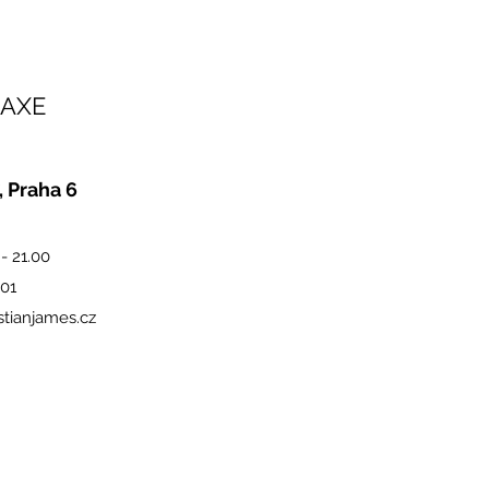
AXE
, Praha 6
 - 21.00
801
tianjames.cz