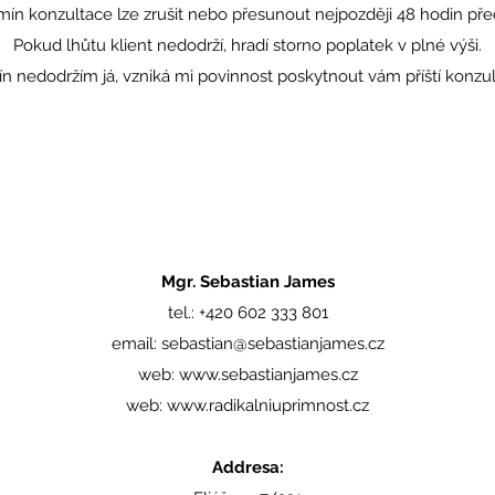
ín konzultace lze zrušit nebo přesunout nejpozději 48 hodin pře
Pokud lhůtu klient nedodrží, hradí storno poplatek v plné výši.
n nedodržím já, vzniká mi povinnost poskytnout vám příští konzul
Mgr. Sebastian James
tel.: +420 602 333 801
email:
sebastian@sebastianjames.cz
web:
www.sebastianjames.cz
web:
www.radikalniuprimnost.cz
Addresa: