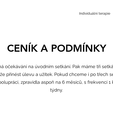
Individuální terapie
CENÍK A PODMÍNKY
mná očekávání na úvodním setkání. Pak máme tři setkán
e přinést úlevu a užitek. Pokud chceme i po třech s
lupráci, zpravidla aspoň na 6 měsíců, s frekvencí 1 
týdny.