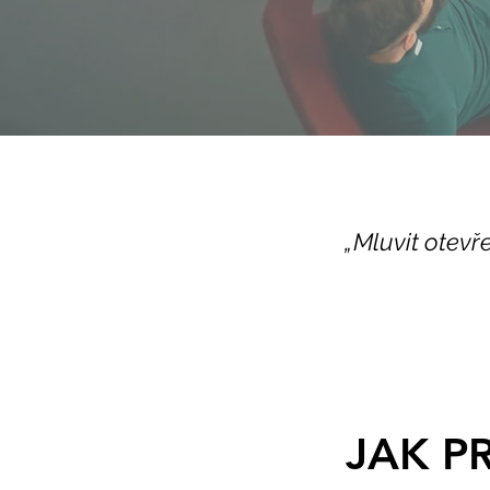
„Mluvit otevř
JAK P