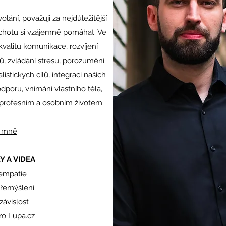
olání, považuji za nejdůležitější
ochotu si vzájemně pomáhat. Ve
kvalitu komunikace, rozvíjení
, zvládání stresu, porozumění
stických cílů, integraci našich
odporu, vnímání vlastního těla,
 profesním a osobním životem.
o mně
 A VIDEA
empatie
řemýšlení
závislost
ro Lupa.cz