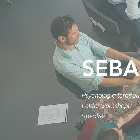
SEBA
Psycholog a terapeu
Lektor workshopů
Speaker