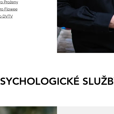
ro Proženy
ro Flowee
ro DVTV
PSYCHOLOGICKÉ SLUŽB