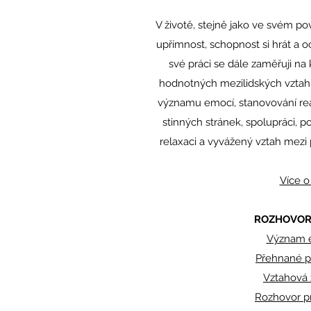
V životě, stejně jako ve svém pov
upřímnost, schopnost si hrát a 
své práci se dále zaměřuji na 
hodnotných mezilidských vztahů
významu emocí, stanovování reali
stinných stránek, spolupráci, p
relaxaci a vyvážený vztah mezi
Více 
ROZHOVORY
Význam 
Přehnané p
Vztahová 
Rozhovor p