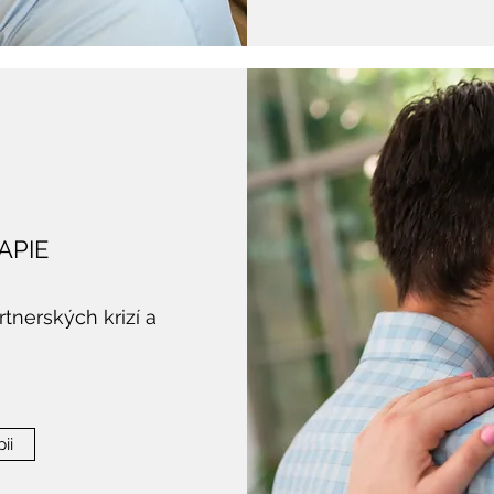
APIE
tnerských krizí a
ii